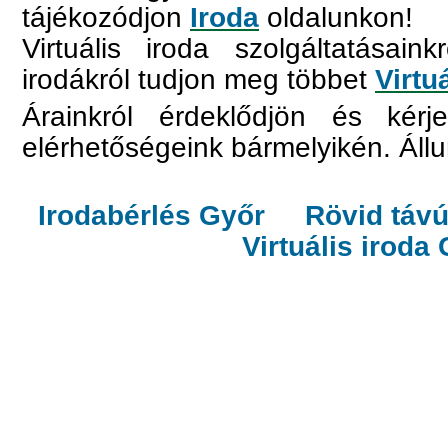
tájékozódjon
Iroda
oldalunkon!
Virtuális iroda szolgáltatásai
irodákról tudjon meg többet
Virtu
Árainkról érdeklődjön és kérje
elérhetőségeink bármelyikén. Áll
Irodabérlés Győr
Rövid távú
Virtuális iroda