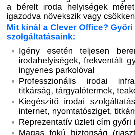
a bérelt iroda helyiségek mére
igazodva növekszik vagy csökken
Mit kínál a Clever Office? Győri
szolgáltatásaink:
Igény esetén teljesen beren
irodahelyiségek, frekventált g
ingyenes parkolóval
Professzionális irodai infra
titkárság, tárgyalótermek, teako
Kiegészítő irodai szolgáltatá
internet, nyomtatósziget, titká
Reprezentatív üzleti cím győr
Magas fokú biztonság (riasz