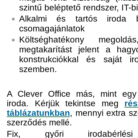
szintű beléptető rendszer, IT-b
Alkalmi és tartós iroda b
csomagajánlatok
Költséghatékony megoldá
megtakarítást jelent a hagy
konstrukciókkal és saját iro
szemben.
A Clever Office más, mint eg
iroda. Kérjük tekintse meg
rés
táblázatunkban
, mennyi extra sz
szerződés mellé.
Fix, győri irodabérlési 