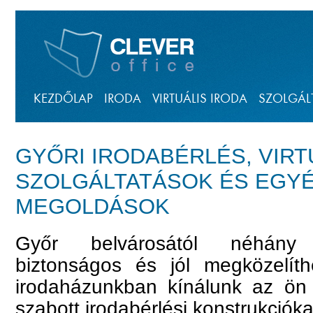
KEZDŐLAP
IRODA
VIRTUÁLIS IRODA
SZOLGÁL
GYŐRI IRODABÉRLÉS, VIRT
SZOLGÁLTATÁSOK ÉS EGYÉ
MEGOLDÁSOK
Győr belvárosától néhány 
biztonságos és jól megközelíth
irodaházunkban kínálunk az ön 
szabott irodabérlési konstrukcióka